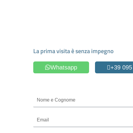
Fissa un appuntamen
La prima visita è senza impegno
Whatsapp
+39 095
Oppure compila il form
Nome
e
Cognome
Email