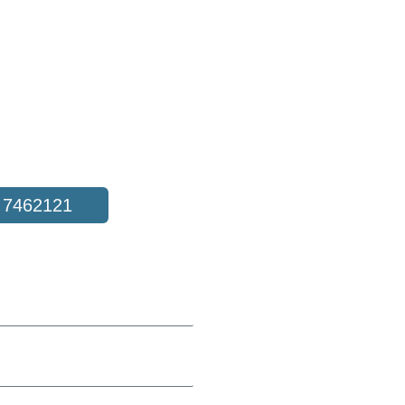
to
 7462121