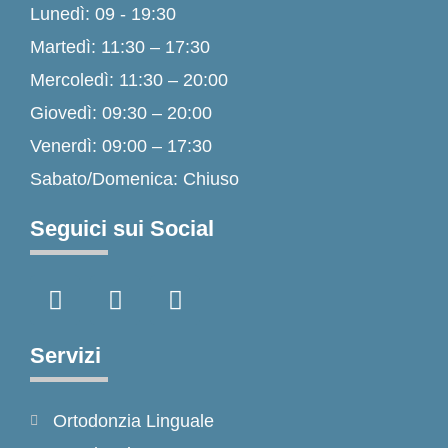
Lunedì: 09 - 19:30
Martedì: 11:30 – 17:30
Mercoledì: 11:30 – 20:00
Giovedì: 09:30 – 20:00
Venerdì: 09:00 – 17:30
Sabato/Domenica: Chiuso
Seguici sui Social
F
I
T
a
n
i
c
s
k
e
t
t
Servizi
b
a
o
o
g
k
Ortodonzia Linguale
o
r