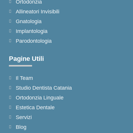
k
a
Ortodonzia
-
m
Allineatori Invisibili
f
Gnatologia
Implantologia
Parodontologia
Pagine Utili
Il Team
Studio Dentista Catania
Ortodonzia Linguale
Estetica Dentale
Servizi
Blog