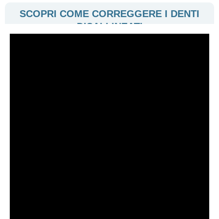
SCOPRI COME
CORREGGERE
I
DENTI
DISALLINEATI
CON UN
APPARECCHIO FISSO E
INVISIBILE