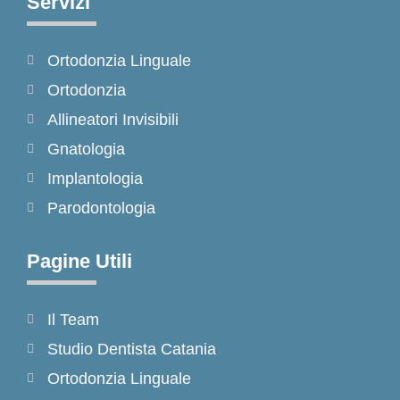
Servizi
b
a
o
o
g
k
Ortodonzia Linguale
o
r
k
a
Ortodonzia
-
m
Allineatori Invisibili
f
Gnatologia
Implantologia
Parodontologia
Pagine Utili
Il Team
Studio Dentista Catania
Ortodonzia Linguale