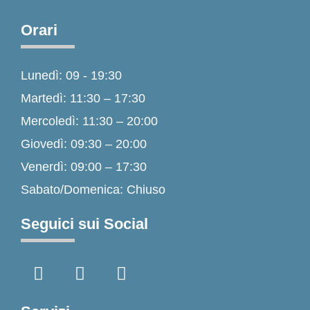
Orari
Lunedì: 09 - 19:30
Martedì: 11:30 – 17:30
Mercoledì: 11:30 – 20:00
Giovedì: 09:30 – 20:00
Venerdì: 09:00 – 17:30
Sabato/Domenica: Chiuso
Seguici sui Social
F
I
T
a
n
i
c
s
k
e
t
t