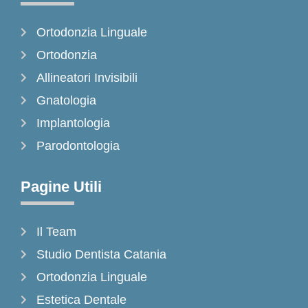
b
a
o
o
g
k
Ortodonzia Linguale
o
r
k
a
Ortodonzia
-
m
Allineatori Invisibili
f
Gnatologia
Implantologia
Parodontologia
Pagine Utili
Il Team
Studio Dentista Catania
Ortodonzia Linguale
Estetica Dentale