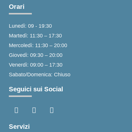
Orari
Lunedì: 09 - 19:30
Martedì: 11:30 – 17:30
Mercoledì: 11:30 – 20:00
Giovedì: 09:30 – 20:00
Venerdì: 09:00 – 17:30
Sabato/Domenica: Chiuso
Seguici sui Social
F
I
T
a
n
i
c
s
k
e
t
t
Servizi