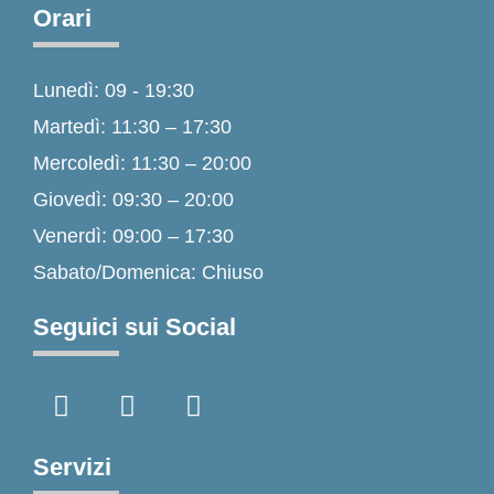
Orari
Lunedì: 09 - 19:30
Martedì: 11:30 – 17:30
Mercoledì: 11:30 – 20:00
Giovedì: 09:30 – 20:00
Venerdì: 09:00 – 17:30
Sabato/Domenica: Chiuso
Seguici sui Social
F
I
T
a
n
i
c
s
k
e
t
t
Servizi
b
a
o