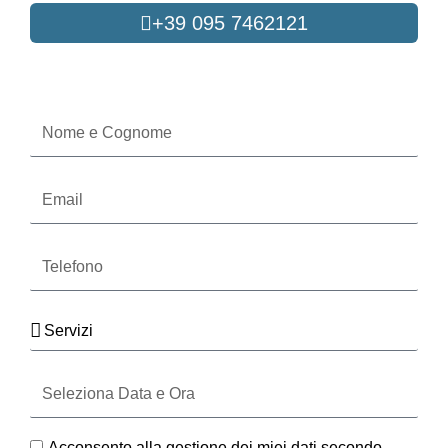
+39 095 7462121
Oppure compila il form
Nome
e
Cognome
Email
Telefono
Servizi
Seleziona
Data
e
Ora
GDPR
Acconsento alla gestione dei miei dati secondo