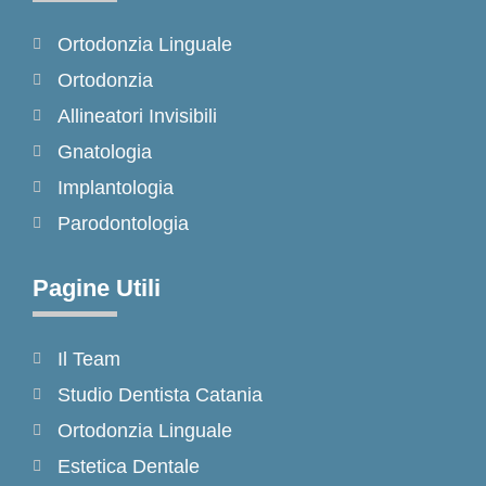
o
g
k
Ortodonzia Linguale
o
r
k
a
Ortodonzia
-
m
Allineatori Invisibili
f
Gnatologia
Implantologia
Parodontologia
Pagine Utili
Il Team
Studio Dentista Catania
Ortodonzia Linguale
Estetica Dentale