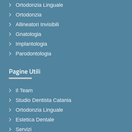
Ortodonzia Linguale
o
r
k
a
Ortodonzia
-
m
Allineatori Invisibili
f
Gnatologia
Implantologia
Parodontologia
Pagine Utili
Il Team
Studio Dentista Catania
Ortodonzia Linguale
Estetica Dentale
Servizi