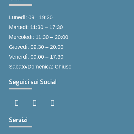
Lunedì: 09 - 19:30
Martedì: 11:30 – 17:30
Mercoledì: 11:30 – 20:00
Giovedì: 09:30 – 20:00
Venerdì: 09:00 – 17:30
Sabato/Domenica: Chiuso
Seguici sui Social
F
I
T
a
n
i
c
s
k
e
t
t
Servizi
b
a
o
o
g
k