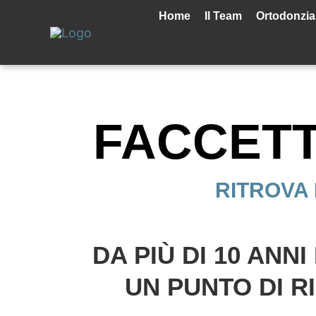
Vai
Home
Il Team
Ortodonzia
al
contenuto
FACCETT
RITROVA 
DA PIÙ DI 10 ANN
UN PUNTO DI R