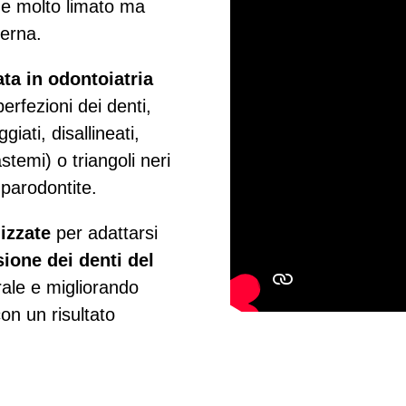
ene molto limato ma
terna.
ata in odontoiatria
rfezioni dei denti,
iati, disallineati,
astemi) o triangoli neri
 parodontite.
lizzate
per adattarsi
sione dei denti del
rale e migliorando
on un risultato