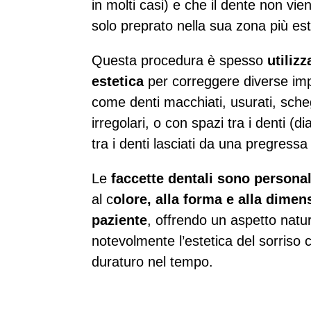
in molti casi) e che il dente non vi
solo preprato nella sua zona più es
Questa procedura è spesso
utilizz
estetica
per correggere diverse impe
come denti macchiati, usurati, schegg
irregolari, o con spazi tra i denti (di
tra i denti lasciati da una pregressa
Le
faccette dentali sono persona
al c
olore, alla forma e alla dimen
paziente
, offrendo un aspetto natu
notevolmente l’estetica del sorriso c
duraturo nel tempo.