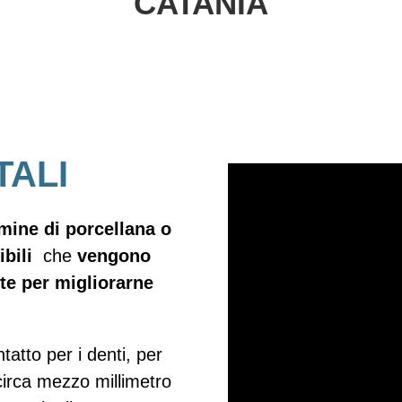
CATANIA
TALI
amine di porcellana o
ibili
che
vengono
nte per migliorarne
atto per i denti, per
(circa mezzo millimetro