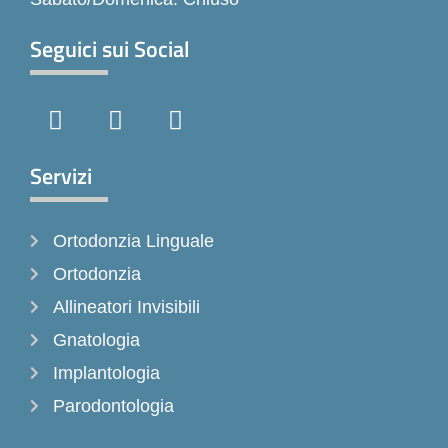
Seguici sui Social
F
I
T
a
n
i
c
s
k
e
t
t
Servizi
b
a
o
o
g
k
Ortodonzia Linguale
o
r
k
a
Ortodonzia
-
m
Allineatori Invisibili
f
Gnatologia
Implantologia
Parodontologia