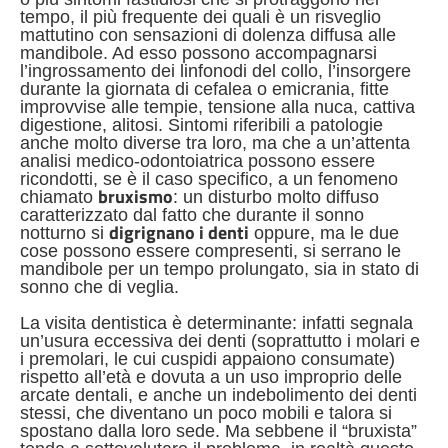
tempo, il più frequente dei quali è un risveglio
mattutino con sensazioni di dolenza diffusa alle
mandibole. Ad esso possono accompagnarsi
l’ingrossamento dei linfonodi del collo, l’insorgere
durante la giornata di cefalea o emicrania, fitte
improvvise alle tempie, tensione alla nuca, cattiva
digestione, alitosi. Sintomi riferibili a patologie
anche molto diverse tra loro, ma che a un’attenta
analisi medico-odontoiatrica possono essere
ricondotti, se è il caso specifico, a un fenomeno
bruxismo
chiamato
: un disturbo molto diffuso
caratterizzato dal fatto che durante il sonno
digrignano i denti
notturno si
oppure, ma le due
cose possono essere compresenti, si serrano le
mandibole per un tempo prolungato, sia in stato di
sonno che di veglia.
La visita dentistica è determinante: infatti segnala
un’usura eccessiva dei denti (soprattutto i molari e
i premolari, le cui cuspidi appaiono consumate)
rispetto all’età e dovuta a un uso improprio delle
arcate dentali, e anche un indebolimento dei denti
stessi, che diventano un poco mobili e talora si
spostano dalla loro sede. Ma sebbene il “bruxista”