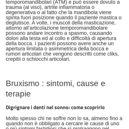
temporomandibolari (ATM) e può essere dovuto a
trauma (al viso), artrite infiammatoria o
degenerativa o al fatto che la mandibola viene
spinta fuori posizione quando il paziente mastica o
deglutisce. A volte, i muscoli della masticazione,
attorno all’articolazione temporomandibolare
possono andare incontro a spasmo, causando
dolori alla testa ed al collo e difficoltà di apertura
della bocca. I pazienti possono avere anche un
apertura limitata o asimmetrica della bocca e
rumori articolari che vengono descritti come cliks,
crepitii o schiocchi articolari.
Bruxismo : sintomi, cause e
terapie
Digrignare i denti nel sonno: come scoprirlo
Molto spesso chi ne soffre non lo sa, almeno fino a
quando non è obbligato a cercare le cause di uno
o più sintomi fastidiosi che si protraggono nel