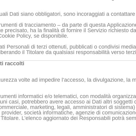
li Dati siano obbligatori, sono incoraggiati a contattare i
trumenti di tracciamento – da parte di questa Applicazione o 
cisato, ha la finalità di fornire il Servizio richiesto dall’
ookie Policy, se disponibile.
ti Personali di terzi ottenuti, pubblicati o condivisi med
 liberando il Titolare da qualsiasi responsabilità verso terzi
i raccolti
icurezza volte ad impedire l’accesso, la divulgazione, la 
rumenti informatici e/o telematici, con modalità organizz
 alcuni casi, potrebbero avere accesso ai Dati altri soggetti
mmerciale, marketing, legali, amministratori di sistema) 
sting provider, società informatiche, agenzie di comunicazi
Titolare. L’elenco aggiornato dei Responsabili potrà semp