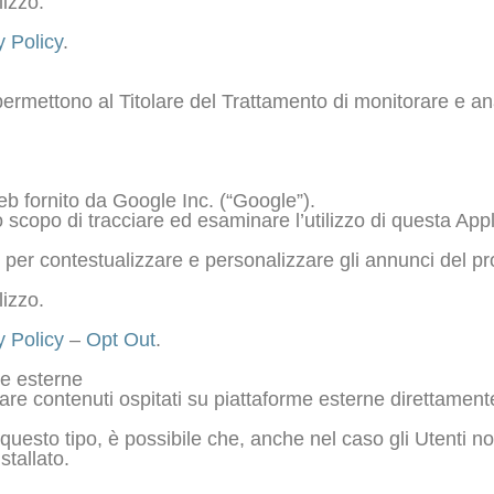
lizzo.
y Policy
.
permettono al Titolare del Trattamento di monitorare e anal
eb fornito da Google Inc. (“Google”).
lo scopo di tracciare ed esaminare l’utilizzo di questa App
 per contestualizzare e personalizzare gli annunci del pr
lizzo.
y Policy
–
Opt Out
.
me esterne
zare contenuti ospitati su piattaforme esterne direttament
 questo tipo, è possibile che, anche nel caso gli Utenti non
nstallato.