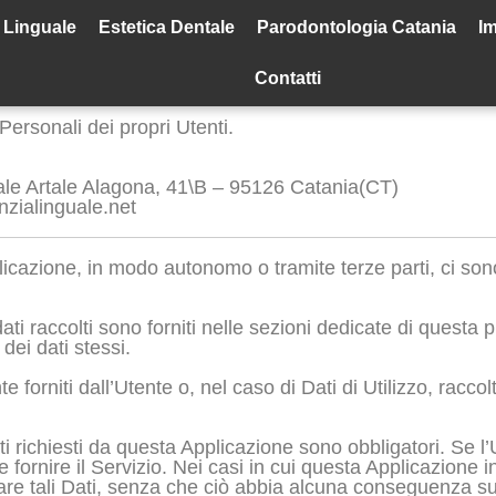
 Linguale
Estetica Dentale
Parodontologia Catania
Im
Contatti
Personali dei propri Utenti.
ale Artale Alagona, 41\B – 95126 Catania(CT)
zialinguale.net
licazione, in modo autonomo o tramite terze parti, ci sono
ati raccolti sono forniti nelle sezioni dedicate di questa p
 dei dati stessi.
 forniti dall’Utente o, nel caso di Dati di Utilizzo, racc
i richiesti da questa Applicazione sono obbligatori. Se l’
ornire il Servizio. Nei casi in cui questa Applicazione ind
are tali Dati, senza che ciò abbia alcuna conseguenza sull