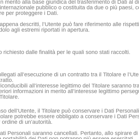
in merito alla base giuridica del trasferimento di Dati al 
o internazionale pubblico o costituita da due o più paes
re per proteggere i Dati.
ppena descritti, l’Utente può fare riferimento alle rispe
olo agli estremi riportati in apertura.
 richiesto dalle finalità per le quali sono stati raccolti.
ollegati all’esecuzione di un contratto tra il Titolare e l’
ratto.
 riconducibili all’interesse legittimo del Titolare saranno t
riori informazioni in merito all’interesse legittimo persegui
itolare.
o dell’Utente, il Titolare può conservare i Dati Personal
tolare potrebbe essere obbligato a conservare i Dati Pers
ordine di un’autorità.
ti Personali saranno cancellati. Pertanto, allo spirare di t
lla portabilità dei Dati non potranno più essere esercitati.