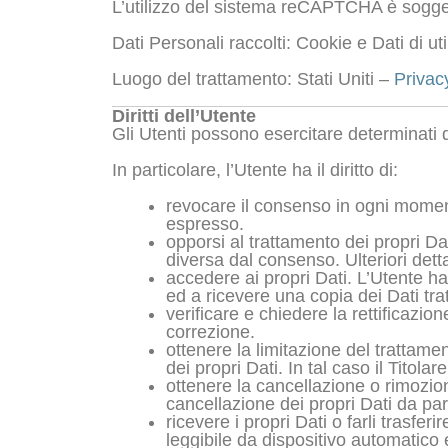
L’utilizzo del sistema reCAPTCHA è soggett
Dati Personali raccolti: Cookie e Dati di uti
Luogo del trattamento: Stati Uniti –
Privac
Diritti dell’Utente
Gli Utenti possono esercitare determinati diri
In particolare, l’Utente ha il diritto di:
revocare il consenso in ogni momen
espresso.
opporsi al trattamento dei propri D
diversa dal consenso. Ulteriori detta
accedere ai propri Dati. L’Utente ha 
ed a ricevere una copia dei Dati trat
verificare e chiedere la rettificazio
correzione.
ottenere la limitazione del trattame
dei propri Dati. In tal caso il Titol
ottenere la cancellazione o rimozio
cancellazione dei propri Dati da part
ricevere i propri Dati o farli trasfer
leggibile da dispositivo automatico e