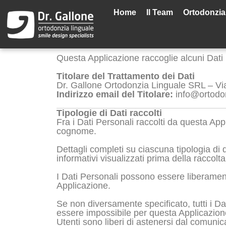
Vai
al
Home
Il Team
Ortodonzia
contenuto
Questa Applicazione raccoglie alcuni Dati 
Titolare del Trattamento dei Dati
Dr. Gallone Ortodonzia Linguale SRL –
Vi
Indirizzo email del Titolare:
info@ortodon
Tipologie di Dati raccolti
Fra i Dati Personali raccolti da questa App
cognome.
Dettagli completi su ciascuna tipologia di d
informativi visualizzati prima della raccolta
I Dati Personali possono essere liberamente
Applicazione.
Se non diversamente specificato, tutti i Dat
essere impossibile per questa Applicazione f
Utenti sono liberi di astenersi dal comunic