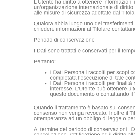
L’Utente ha diritto a ottenere informazioni 
un’organizzazione internazionale di diritt
alle misure di sicurezza adottate dal Titola
Qualora abbia luogo uno dei trasferimenti a
chiedere informazioni al Titolare contattand
Periodo di conservazione
I Dati sono trattati e conservati per il tempo
Pertanto:
I Dati Personali raccolti per scopi c
completata l’esecuzione di tale cont
I Dati Personali raccolti per finalità
interesse. L’Utente può ottenere ulte
questo documento o contattando il T
Quando il trattamento è basato sul consens
consenso non venga revocato. Inoltre il Ti
ottemperanza ad un obbligo di legge o per 
Al termine del periodo di conservazioni i Da
cancellazione, rettificazione ed il diritto a