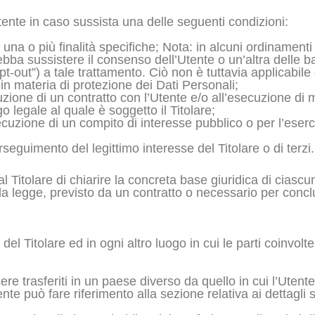
l’Utente in caso sussista una delle seguenti condizioni:
una o più finalità specifiche; Nota: in alcuni ordinamenti
bba sussistere il consenso dell’Utente o un’altra delle bas
-out”) a tale trattamento. Ciò non è tuttavia applicabile 
in materia di protezione dei Dati Personali;
uzione di un contratto con l’Utente e/o all’esecuzione di m
 legale al quale è soggetto il Titolare;
cuzione di un compito di interesse pubblico o per l’esercizi
rseguimento del legittimo interesse del Titolare o di terzi.
Titolare di chiarire la concreta base giuridica di ciascun
lla legge, previsto da un contratto o necessario per concl
 del Titolare ed in ogni altro luogo in cui le parti coinvol
re trasferiti in un paese diverso da quello in cui l’Utente 
nte può fare riferimento alla sezione relativa ai dettagli 