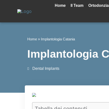
Vai
Home
Il Team
Ortodonzia
al
contenuto
Home
»
Implantologia Catania
Implantologia C
Dental Implants
Tabella dei contenuti