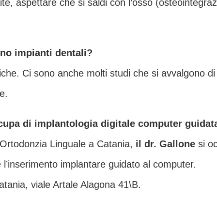
vite, aspettare che si saldi con l’osso (osteointegr
cono impianti dentali?
iche. Ci sono anche molti studi che si avvalgono d
e.
cupa di implantologia digitale computer guidat
 Ortodonzia Linguale a Catania,
il dr. Gallone
si oc
e l’inserimento implantare guidato al computer.
atania, viale Artale Alagona 41\B.