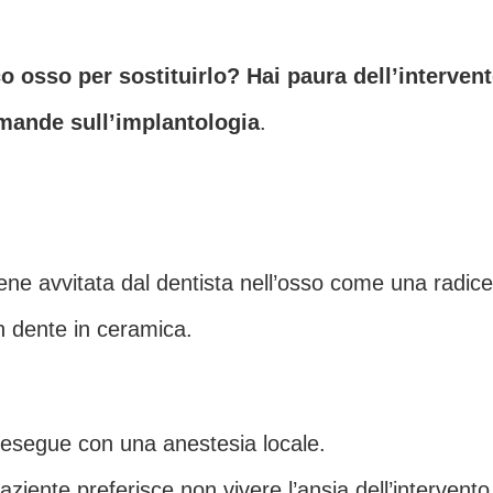
 osso per sostituirlo? Hai paura dell’interven
omande sull’implantologia
.
iene avvitata dal dentista nell’osso come una radice a
n dente in ceramica.
 esegue con una anestesia locale.
aziente preferisce non vivere l’ansia dell’intervent