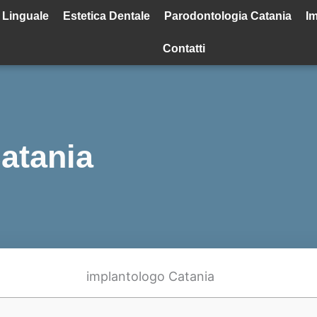
 Linguale
Estetica Dentale
Parodontologia Catania
Im
Contatti
atania