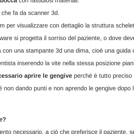
 bocca
con fastidiosi materiali.
 che fa da scanner 3d.
 per visualizzare con dettaglio la struttura schelet
ware si progetta il sorriso del paziente, o dove dev
a con una stampante 3d una dima, cioè una guida c
tista inserendo la vite nella stessa posizione piani
cessario aprire le gengive
perché è tutto preciso 
hé non dando punti e non aprendo le gengive dopo l’i
e?
rvento necessario, a ciò che preferisce il paziente, s