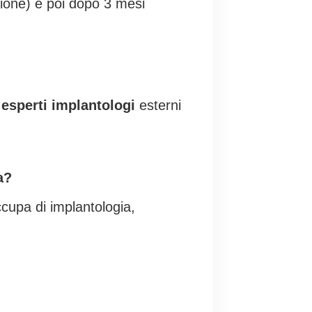
azione) e poi dopo 3 mesi
i
esperti implantologi
esterni
a?
cupa di implantologia,