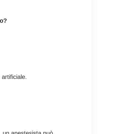
to?
rtificiale.
o, un anestesista può