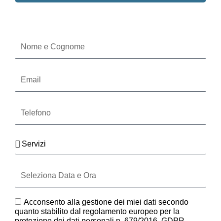
Oppure compila il form
Nome
e
Cognome
Email
Telefono
Servizi
Seleziona
Data
e
Ora
GDPR
Acconsento alla gestione dei miei dati secondo
quanto stabilito dal regolamento europeo per la
protezione dei dati personali n. 679/2016, GDPR