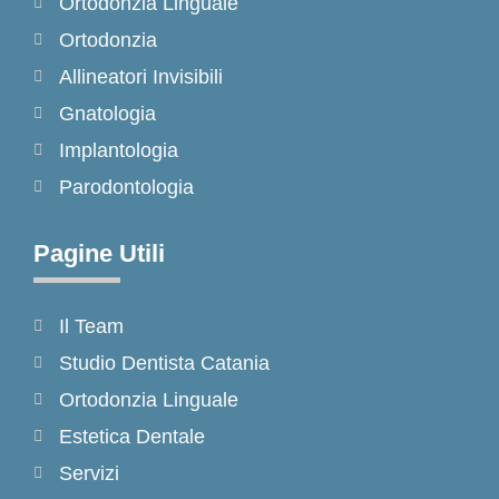
Ortodonzia Linguale
o
r
k
a
Ortodonzia
-
m
Allineatori Invisibili
f
Gnatologia
Implantologia
Parodontologia
Pagine Utili
Il Team
Studio Dentista Catania
Ortodonzia Linguale
Estetica Dentale
Servizi