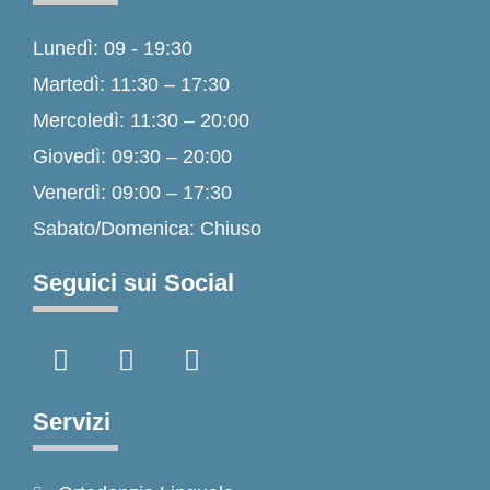
Lunedì: 09 - 19:30
Martedì: 11:30 – 17:30
Mercoledì: 11:30 – 20:00
Giovedì: 09:30 – 20:00
Venerdì: 09:00 – 17:30
Sabato/Domenica: Chiuso
Seguici sui Social
F
I
T
a
n
i
c
s
k
e
t
t
Servizi
b
a
o
o
g
k