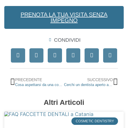
PRENOTA LA TUA VISITA SENZA
IMPEGNO
CONDIVIDI
Precedente
Suc
PRECEDENTE
SUCCESSIVO
Cosa aspettarsi da una consultazione Digital Smile Design allo Studio Dentistico Gallone
Cerchi un dentista aperto a Catania? Covid e problemi ai denti
Altri Articoli
COSMETIC DENTISTRY