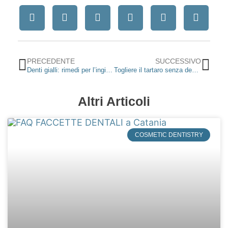
Precedente
Suc
PRECEDENTE
SUCCESSIVO
Denti gialli: rimedi per l’ingiallimento dei denti
Togliere il tartaro senza dentista?
Altri Articoli
COSMETIC DENTISTRY