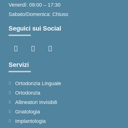
Venerdì: 09:00 – 17:30
Sabato/Domenica: Chiuso
Seguici sui Social
F
I
T
a
n
i
c
s
k
e
t
t
Servizi
b
a
o
o
g
k
Ortodonzia Linguale
o
r
k
a
Ortodonzia
-
m
Allineatori Invisibili
f
Gnatologia
Implantologia