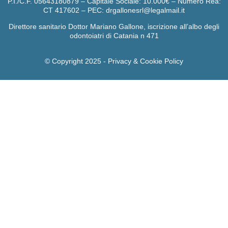
P.I./C.F. 05643180879 – Capitale Sociale: 10.000€ – Numero Rea:
CT 417602 – PEC: drgallonesrl@legalmail.it
Direttore sanitario Dottor Mariano Gallone, iscrizione all’albo degli
odontoiatri di Catania n 471
© Copyright 2025 -
Privacy & Cookie Policy