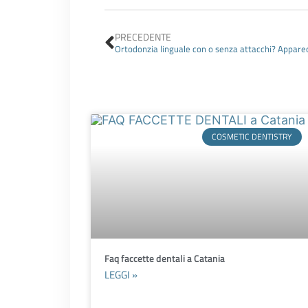
Precedente
PRECEDENTE
Ortodonzia linguale con o senza attacchi? Apparec
COSMETIC DENTISTRY
Faq faccette dentali a Catania
LEGGI »