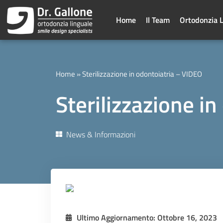
Vai
al
Home
Il Team
Ortodonzia 
contenuto
Home
»
Sterilizzazione in odontoiatria – VIDEO
Sterilizzazione i
News & Informazioni
Ultimo Aggiornamento: Ottobre 16, 2023