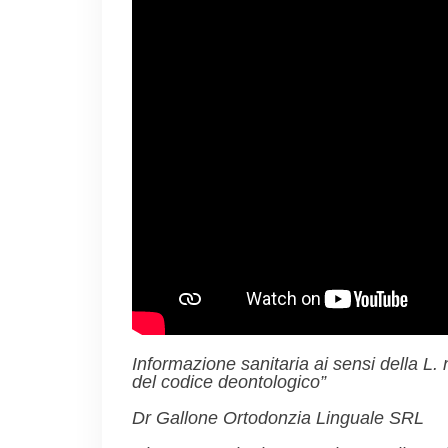
Informazione sanitaria ai sensi della L
del codice deontologico”
Dr Gallone Ortodonzia Linguale SRL