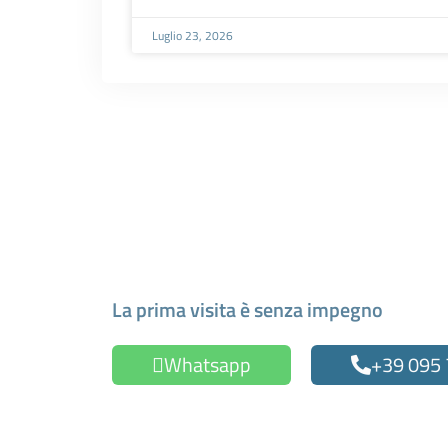
Luglio 23, 2026
Fissa un appuntamen
La prima visita è senza impegno
Whatsapp
+39 095
Oppure compila il form