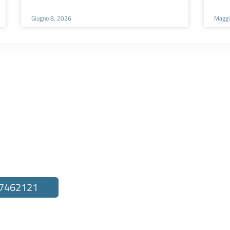
Giugno 8, 2026
Maggi
to
 7462121