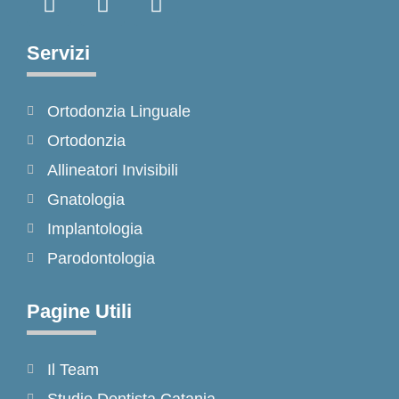
a
n
i
c
s
k
e
t
t
Servizi
b
a
o
o
g
k
Ortodonzia Linguale
o
r
k
a
Ortodonzia
-
m
Allineatori Invisibili
f
Gnatologia
Implantologia
Parodontologia
Pagine Utili
Il Team