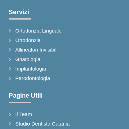
c
s
k
e
t
t
Servizi
b
a
o
o
g
k
Ortodonzia Linguale
o
r
k
a
Ortodonzia
-
m
Allineatori Invisibili
f
Gnatologia
Implantologia
Parodontologia
Pagine Utili
Il Team
Studio Dentista Catania