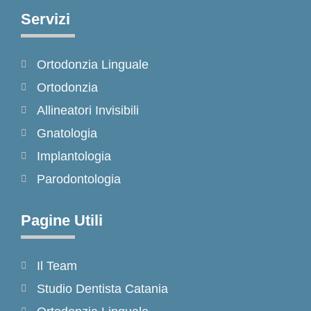
e
t
t
Servizi
b
a
o
o
g
k
Ortodonzia Linguale
o
r
k
a
Ortodonzia
-
m
Allineatori Invisibili
f
Gnatologia
Implantologia
Parodontologia
Pagine Utili
Il Team
Studio Dentista Catania