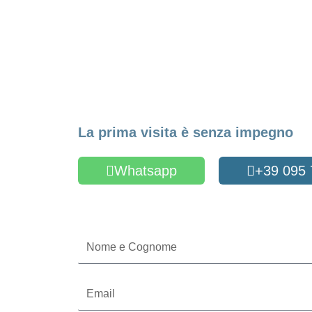
Fissa un appuntame
La prima visita è senza impegno
Whatsapp
+39 095
Oppure compila il form
Nome
e
Cognome
Email