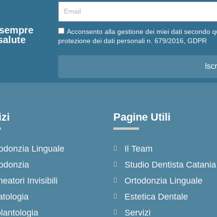
Email
e sempre
Email
Acconsento alla gestione dei miei dati secondo q
salute
protezione dei dati personali n. 679/2016, GDPR
Iscr
zi
Pagine Utili
odonzia Linguale
Il Team
odonzia
Studio Dentista Catania
neatori Invisibili
Ortodonzia Linguale
tologia
Estetica Dentale
lantologia
Servizi