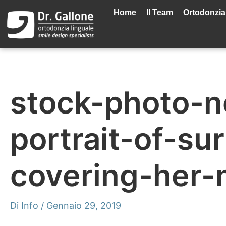
Vai
al
Home
Il Team
Ortodonzia
contenuto
stock-photo-n
portrait-of-sur
covering-her
Di
Info
/
Gennaio 29, 2019