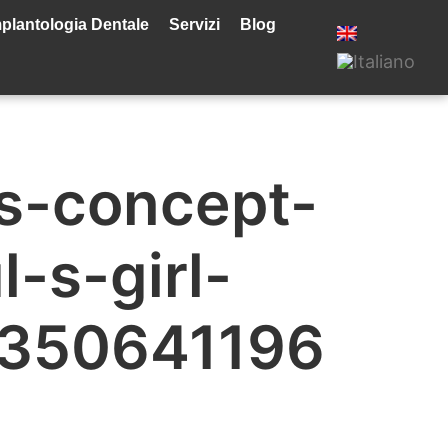
plantologia Dentale
Servizi
Blog
gs-concept-
l-s-girl-
-350641196