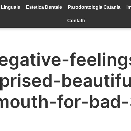
 Linguale
Estetica Dentale
Parodontologia Catania
Im
Contatti
egative-feelin
prised-beautifu
-mouth-for-bad