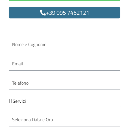
+39 095 7462121
Oppure compila il form
Nome
e
Cognome
Email
Telefono
Servizi
Seleziona
Data
e