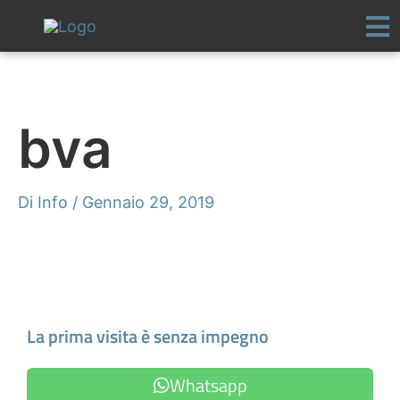
Vai
al
contenuto
bva
Di
Info
/
Gennaio 29, 2019
Fissa un appuntamento
La prima visita è senza impegno
Whatsapp