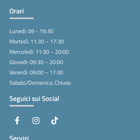
Orari
Lunedì: 09 - 19:30
Martedì: 11:30 – 17:30
Mercoledì: 11:30 – 20:00
Giovedì: 09:30 – 20:00
Venerdì: 09:00 – 17:30
Sabato/Domenica: Chiuso
Seguici sui Social
F
I
T
a
n
i
c
s
k
e
t
t
Servizi