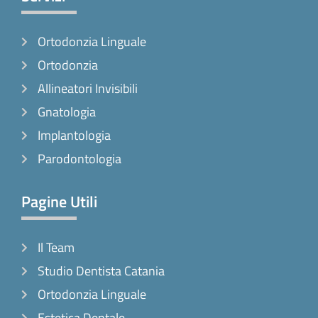
b
a
o
o
g
k
Ortodonzia Linguale
o
r
k
a
Ortodonzia
-
m
Allineatori Invisibili
f
Gnatologia
Implantologia
Parodontologia
Pagine Utili
Il Team
Studio Dentista Catania
Ortodonzia Linguale
Estetica Dentale