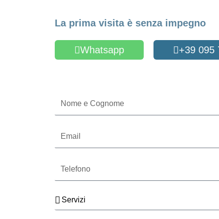
Fissa un appuntame
La prima visita è senza impegno
Whatsapp
+39 095
Oppure compila il form
Nome
e
Cognome
Email
Telefono
Servizi