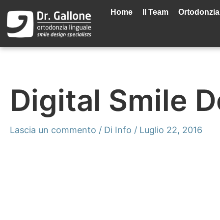
Vai
al
Home
Il Team
Ortodonzia
contenuto
Digital Smile 
Lascia un commento
/ Di
Info
/
Luglio 22, 2016