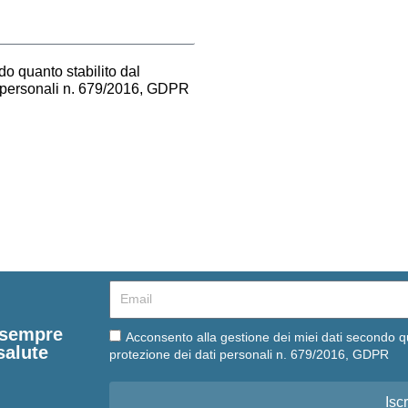
o quanto stabilito dal
i personali n. 679/2016, GDPR
Email
e sempre
Email
Acconsento alla gestione dei miei dati secondo q
salute
protezione dei dati personali n. 679/2016, GDPR
Iscr