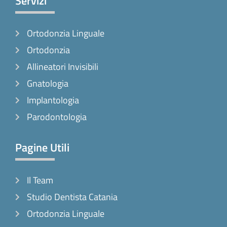
Servizi
b
a
o
o
g
k
Ortodonzia Linguale
o
r
k
a
Ortodonzia
-
m
Allineatori Invisibili
f
Gnatologia
Implantologia
Parodontologia
Pagine Utili
Il Team
Studio Dentista Catania
Ortodonzia Linguale