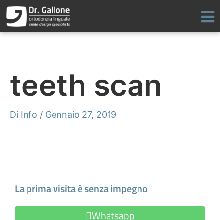
Vai
al
contenuto
teeth scan
Di
Info
/
Gennaio 27, 2019
Fissa un appuntamento
La prima visita è senza impegno
Whatsapp