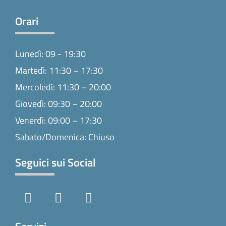
Orari
Lunedì: 09 - 19:30
Martedì: 11:30 – 17:30
Mercoledì: 11:30 – 20:00
Giovedì: 09:30 – 20:00
Venerdì: 09:00 – 17:30
Sabato/Domenica: Chiuso
Seguici sui Social
F
I
T
a
n
i
c
s
k
e
t
t