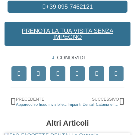
+39 095 7462121
PRENOTA LA TUA VISITA SENZA
IMPEGNO
CONDIVIDI
Precedente
Suc
PRECEDENTE
SUCCESSIVO
Apparecchio fisso invisibile linguale e allineatori trasparenti
Impianti Dentali Catania e la nuova implantologia digitale
Altri Articoli