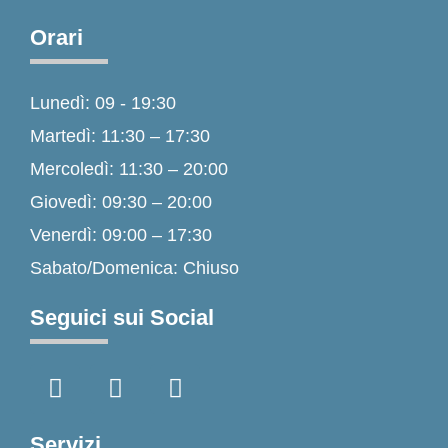
Orari
Lunedì: 09 - 19:30
Martedì: 11:30 – 17:30
Mercoledì: 11:30 – 20:00
Giovedì: 09:30 – 20:00
Venerdì: 09:00 – 17:30
Sabato/Domenica: Chiuso
Seguici sui Social
F
I
T
a
n
i
c
s
k
e
t
t
Servizi