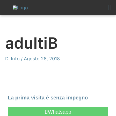
Vai
al
contenuto
adultiB
Di
Info
/
Agosto 28, 2018
Fissa un appuntamento
La prima visita è senza impegno
Whatsapp