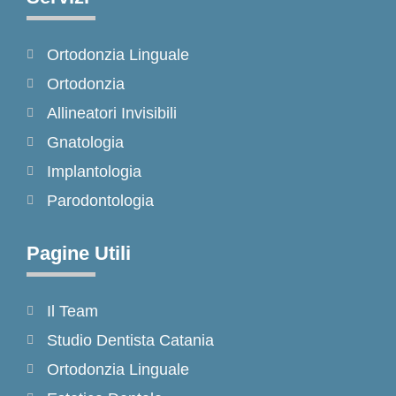
b
a
o
o
g
k
Ortodonzia Linguale
o
r
k
a
Ortodonzia
-
m
Allineatori Invisibili
f
Gnatologia
Implantologia
Parodontologia
Pagine Utili
Il Team
Studio Dentista Catania
Ortodonzia Linguale