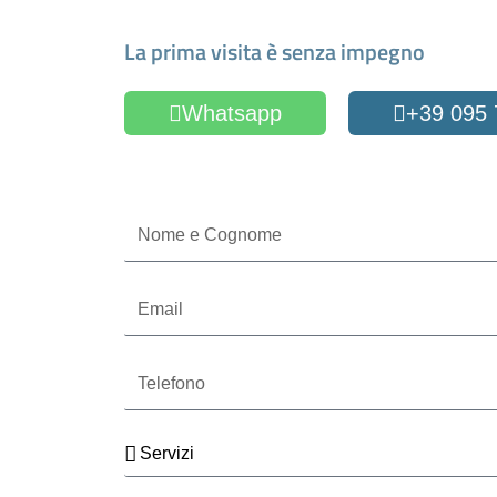
Fissa un appuntamen
La prima visita è senza impegno
Whatsapp
+39 095
Oppure compila il form
Nome
e
Cognome
Email
Telefono
Servizi