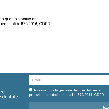
o quanto stabilito dal
i personali n. 679/2016, GDPR
Email
Email
pre
Acconsento alla gestione dei miei dati secondo q
te dentale
protezione dei dati personali n. 679/2016, GDPR
Iscr