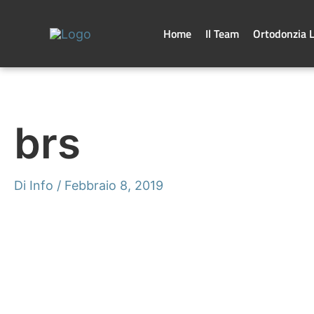
Vai
al
contenuto
Home
Il Team
Ortodonzia 
brs
Di
Info
/
Febbraio 8, 2019