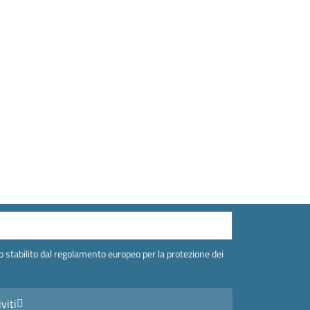
 stabilito dal regolamento europeo per la protezione dei
iviti