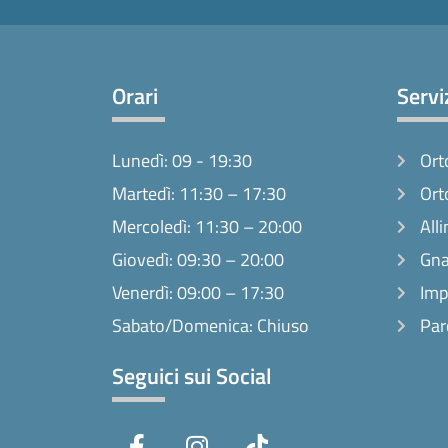
Orari
Servi
Lunedì: 09 - 19:30
Ort
Martedì: 11:30 – 17:30
Ort
Mercoledì: 11:30 – 20:00
Alli
Giovedì: 09:30 – 20:00
Gna
Venerdì: 09:00 – 17:30
Imp
Sabato/Domenica: Chiuso
Par
Seguici sui Social
F
I
T
a
n
i