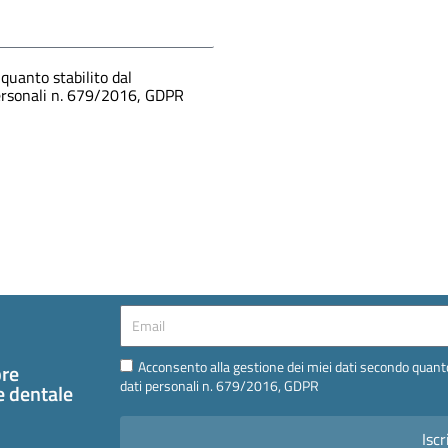
quanto stabilito dal
personali n. 679/2016, GDPR
Email
Email
Acconsento alla gestione dei miei dati secondo quanto
pre
dati personali n. 679/2016, GDPR
te dentale
Iscr