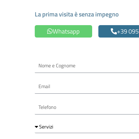
Fissa un appuntamen
La prima visita è senza impegno
Whatsapp
+39 095
Oppure compila il form
Nome
e
Cognome
Email
Telefono
Servizi