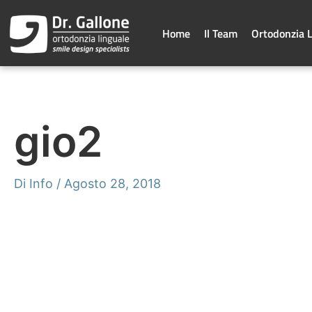
Vai
al
contenuto
Home
Il Team
Ortodonzia 
gio2
Di
Info
/
Agosto 28, 2018