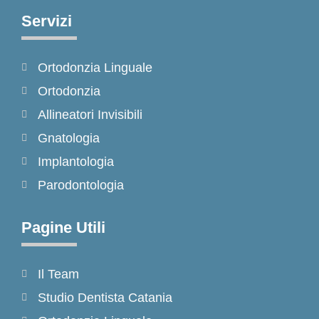
e
t
t
Servizi
b
a
o
o
g
k
Ortodonzia Linguale
o
r
k
a
Ortodonzia
-
m
Allineatori Invisibili
f
Gnatologia
Implantologia
Parodontologia
Pagine Utili
Il Team
Studio Dentista Catania