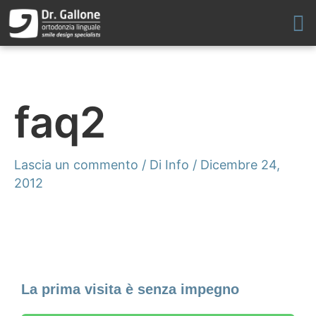
Vai
al
contenuto
faq2
Lascia un commento
/ Di
Info
/
Dicembre 24,
2012
Fissa un appuntamento
La prima visita è senza impegno