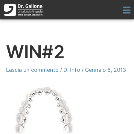
Vai
al
contenuto
WIN#2
Lascia un commento
/ Di
Info
/
Gennaio 8, 2013