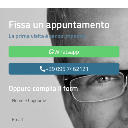
Fissa un appuntamento
La prima visita è senza impegno
Whatsapp
+39 095 7462121
Oppure compila il form
Nome
e
Cognome
Email