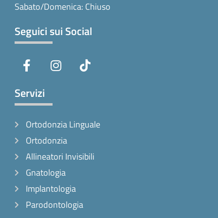
Sabato/Domenica: Chiuso
Seguici sui Social
F
I
T
a
n
i
c
s
k
e
t
t
Servizi
b
a
o
o
g
k
Ortodonzia Linguale
o
r
k
a
Ortodonzia
-
m
Allineatori Invisibili
f
Gnatologia
Implantologia
Parodontologia