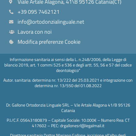
Viale Artale Alagona, 41\B 95126 Catania(CT)
+39 095 7462121
info@ortodonzialinguale.net
Lavora con noi
Modifica preferenze Cookie
Informazione sanitaria ai sensi della L. n.248/2006, della Legge di
bilancio 2019, art. 1 commi 525 e 536 e degli artt. 55, 56 e 57 del codice
deontologico”
Autor. sanitaria: determina nr. 13/222 del 25.03.2021 e integrazione con
determina nr. 13/550 del 01.08.2022
Dr. Gallone Ortodonzia Linguale SRL – V.le Artale Alagona 41/B 95126
Catania
P.I./C.F. 05643180879 – Capitale Sociale: 10.000€ – Numero Rea: CT
417602 – PEC: drgallonesrl@legalmail.it
Direttore sanitario Dottor Mariano Gallone, iscrizione all’albo degli