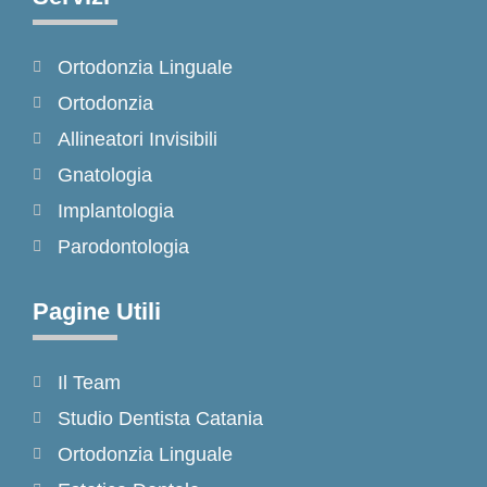
b
a
o
o
g
k
Ortodonzia Linguale
o
r
k
a
Ortodonzia
-
m
Allineatori Invisibili
f
Gnatologia
Implantologia
Parodontologia
Pagine Utili
Il Team
Studio Dentista Catania
Ortodonzia Linguale