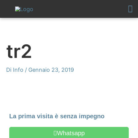
Vai
al
contenuto
tr2
Di
Info
/
Gennaio 23, 2019
Fissa un appuntamento
La prima visita è senza impegno
Whatsapp