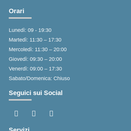
Orari
Lunedì: 09 - 19:30
Martedì: 11:30 – 17:30
Mercoledì: 11:30 – 20:00
Giovedì: 09:30 – 20:00
Venerdì: 09:00 – 17:30
Sabato/Domenica: Chiuso
Seguici sui Social
F
I
T
a
n
i
c
s
k
e
t
t
Servizi