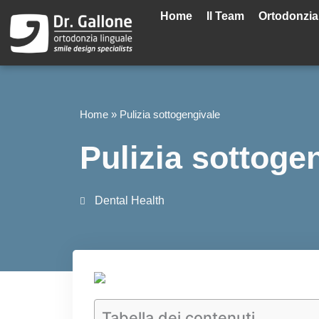
Vai
Home
Il Team
Ortodonzia
al
contenuto
Home
»
Pulizia sottogengivale
Pulizia sottoge
Dental Health
Tabella dei contenuti