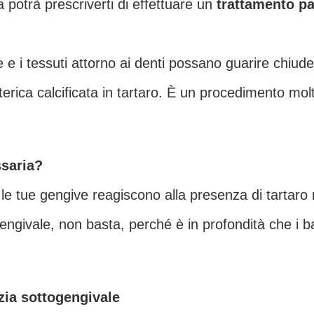
ta potrà prescriverti di effettuare un
trattamento pa
 e i tessuti attorno ai denti possano guarire chiud
erica calcificata in tartaro. È un procedimento molt
ssaria?
le tue gengive reagiscono alla presenza di tartaro r
engivale, non basta, perché è in profondità che i ba
izia sottogengivale