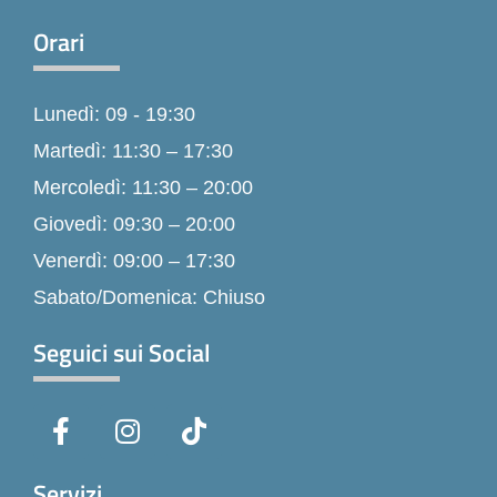
Orari
Lunedì: 09 - 19:30
Martedì: 11:30 – 17:30
Mercoledì: 11:30 – 20:00
Giovedì: 09:30 – 20:00
Venerdì: 09:00 – 17:30
Sabato/Domenica: Chiuso
Seguici sui Social
F
I
T
a
n
i
c
s
k
e
t
t
Servizi