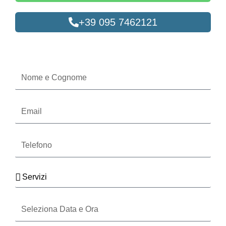
+39 095 7462121
Oppure compila il form
Nome
e
Cognome
Email
Telefono
Servizi
Seleziona
Data
e