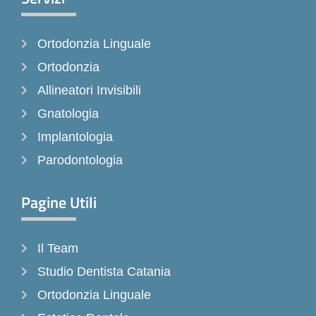
b
a
o
o
g
k
Ortodonzia Linguale
o
r
k
a
Ortodonzia
-
m
Allineatori Invisibili
f
Gnatologia
Implantologia
Parodontologia
Pagine Utili
Il Team
Studio Dentista Catania
Ortodonzia Linguale