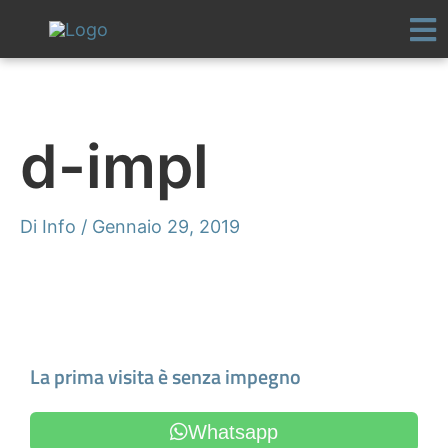
Vai
al
contenuto
d-impl
Di
Info
/
Gennaio 29, 2019
Fissa un appuntamento
La prima visita è senza impegno
Whatsapp