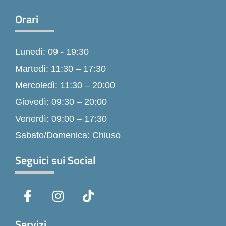
Orari
Lunedì: 09 - 19:30
Martedì: 11:30 – 17:30
Mercoledì: 11:30 – 20:00
Giovedì: 09:30 – 20:00
Venerdì: 09:00 – 17:30
Sabato/Domenica: Chiuso
Seguici sui Social
F
I
T
a
n
i
c
s
k
e
t
t
Servizi