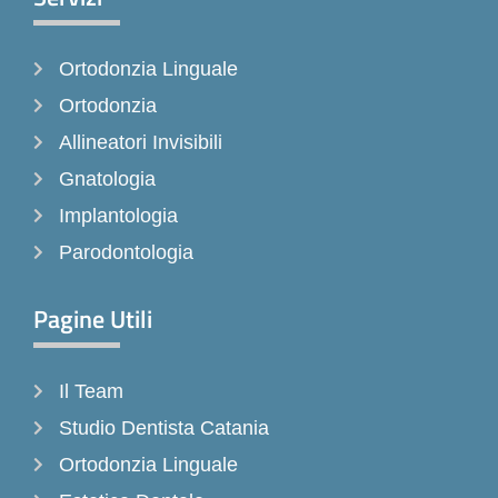
b
a
o
o
g
k
Ortodonzia Linguale
o
r
k
a
Ortodonzia
-
m
Allineatori Invisibili
f
Gnatologia
Implantologia
Parodontologia
Pagine Utili
Il Team
Studio Dentista Catania
Ortodonzia Linguale