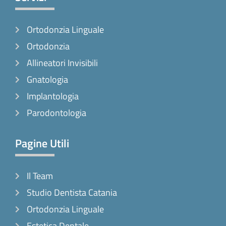
b
a
o
o
g
k
Ortodonzia Linguale
o
r
k
a
Ortodonzia
-
m
Allineatori Invisibili
f
Gnatologia
Implantologia
Parodontologia
Pagine Utili
Il Team
Studio Dentista Catania
Ortodonzia Linguale
Estetica Dentale