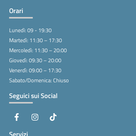
Orari
Lunedì: 09 - 19:30
Martedì: 11:30 – 17:30
Mercoledì: 11:30 – 20:00
Giovedì: 09:30 – 20:00
Venerdì: 09:00 – 17:30
Sabato/Domenica: Chiuso
Seguici sui Social
F
I
T
a
n
i
c
s
k
e
t
t
Servizi