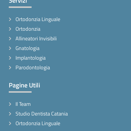
Servizi
b
a
o
o
g
k
Ortodonzia Linguale
o
r
k
a
Ortodonzia
-
m
Allineatori Invisibili
f
Gnatologia
Implantologia
Parodontologia
Pagine Utili
Il Team
Studio Dentista Catania
Ortodonzia Linguale