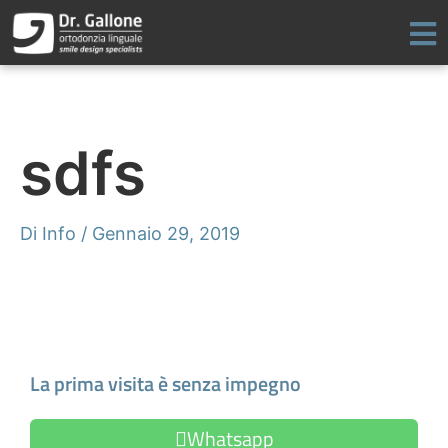
Vai
al
contenuto
sdfs
Di
Info
/
Gennaio 29, 2019
Fissa un appuntamento
La prima visita è senza impegno
Whatsapp