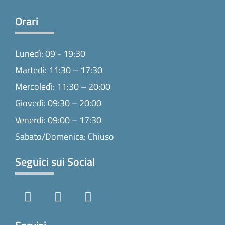
Orari
Lunedì: 09 - 19:30
Martedì: 11:30 – 17:30
Mercoledì: 11:30 – 20:00
Giovedì: 09:30 – 20:00
Venerdì: 09:00 – 17:30
Sabato/Domenica: Chiuso
Seguici sui Social
F
I
T
a
n
i
c
s
k
e
t
t