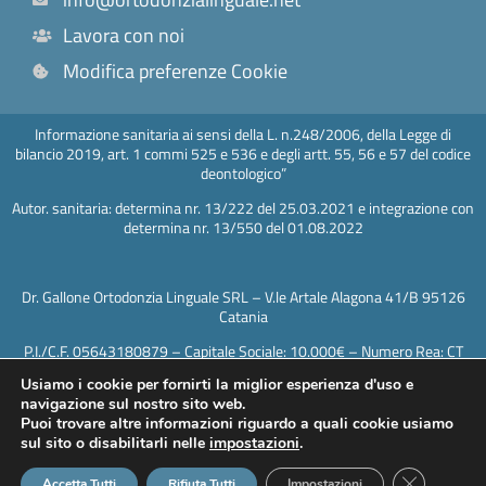
Lavora con noi
Modifica preferenze Cookie
Informazione sanitaria ai sensi della L. n.248/2006, della Legge di
bilancio 2019, art. 1 commi 525 e 536 e degli artt. 55, 56 e 57 del codice
deontologico”
Autor. sanitaria: determina nr. 13/222 del 25.03.2021 e integrazione con
determina nr. 13/550 del 01.08.2022
Dr. Gallone Ortodonzia Linguale SRL – V.le Artale Alagona 41/B 95126
Catania
P.I./C.F. 05643180879 – Capitale Sociale: 10.000€ – Numero Rea: CT
417602 – PEC: drgallonesrl@legalmail.it
Usiamo i cookie per fornirti la miglior esperienza d'uso e
Direttore sanitario Dottor Mariano Gallone, iscrizione all’albo degli
navigazione sul nostro sito web.
odontoiatri di Catania n 471
Puoi trovare altre informazioni riguardo a quali cookie usiamo
sul sito o disabilitarli nelle
impostazioni
.
© Copyright 2025 -
Privacy & Cookie Policy
Close GDPR
Accetta Tutti
Rifiuta Tutti
Impostazioni