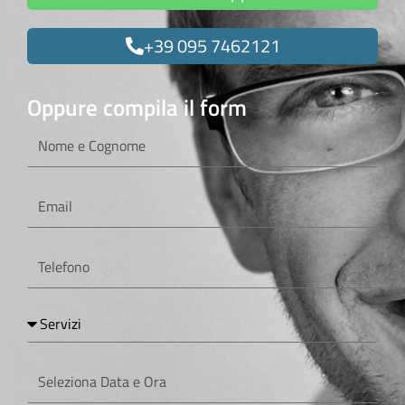
+39 095 7462121
Oppure compila il form
Nome
e
Cognome
Email
Telefono
Servizi
Seleziona
Data
e