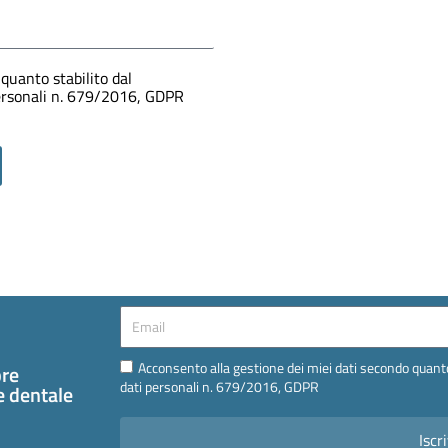
quanto stabilito dal
personali n. 679/2016, GDPR
Email
Email
Acconsento alla gestione dei miei dati secondo quanto
pre
dati personali n. 679/2016, GDPR
te dentale
Iscri