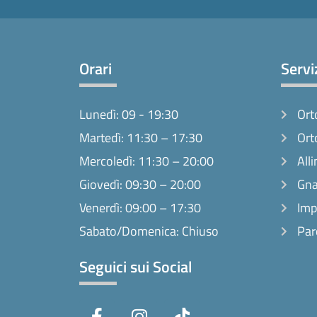
Orari
Servi
Lunedì: 09 - 19:30
Ort
Martedì: 11:30 – 17:30
Ort
Mercoledì: 11:30 – 20:00
Alli
Giovedì: 09:30 – 20:00
Gna
Venerdì: 09:00 – 17:30
Imp
Sabato/Domenica: Chiuso
Par
Seguici sui Social
F
I
T