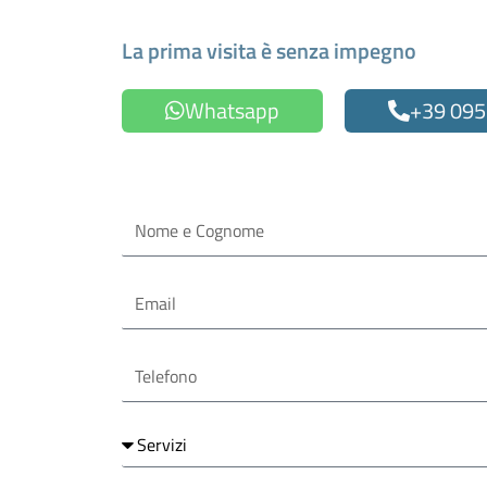
Fissa un appuntamen
La prima visita è senza impegno
Whatsapp
+39 095
Oppure compila il form
Nome
e
Cognome
Email
Telefono
Servizi