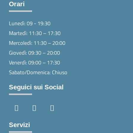
Orari
Lunedì: 09 - 19:30
Martedì: 11:30 – 17:30
Mercoledì: 11:30 – 20:00
Giovedì: 09:30 – 20:00
Venerdì: 09:00 – 17:30
Sabato/Domenica: Chiuso
Seguici sui Social
F
I
T
a
n
i
c
s
k
e
t
t
Servizi
b
a
o