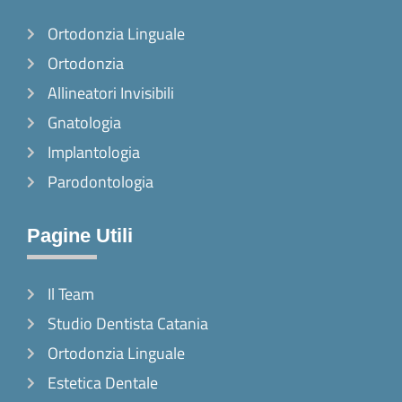
o
g
k
Ortodonzia Linguale
o
r
k
a
Ortodonzia
-
m
Allineatori Invisibili
f
Gnatologia
Implantologia
Parodontologia
Pagine Utili
Il Team
Studio Dentista Catania
Ortodonzia Linguale
Estetica Dentale