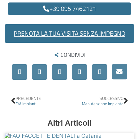
+39 095 7462121
PRENOTA LA TUA VISITA SENZA IMPEGNO
CONDIVIDI
Precedente
Suc
PRECEDENTE
SUCCESSIVO
Età impianti
Manutenzione impianto
Altri Articoli