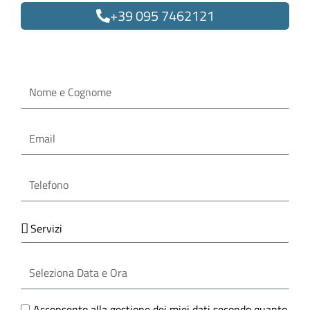
+39 095 7462121
Oppure compila il form
Nome
e
Cognome
Email
Telefono
Servizi
Seleziona
Data
e
Ora
GDPR
Acconsento alla gestione dei miei dati secondo quanto