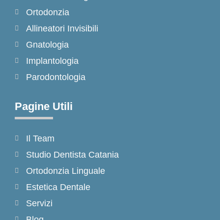
k
a
Ortodonzia
-
m
Allineatori Invisibili
f
Gnatologia
Implantologia
Parodontologia
Pagine Utili
Il Team
Studio Dentista Catania
Ortodonzia Linguale
Estetica Dentale
Servizi
Blog