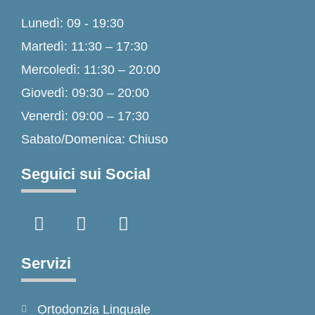
Lunedì: 09 - 19:30
Martedì: 11:30 – 17:30
Mercoledì: 11:30 – 20:00
Giovedì: 09:30 – 20:00
Venerdì: 09:00 – 17:30
Sabato/Domenica: Chiuso
Seguici sui Social
F
I
T
a
n
i
c
s
k
e
t
t
Servizi
b
a
o
o
g
k
Ortodonzia Linguale
o
r