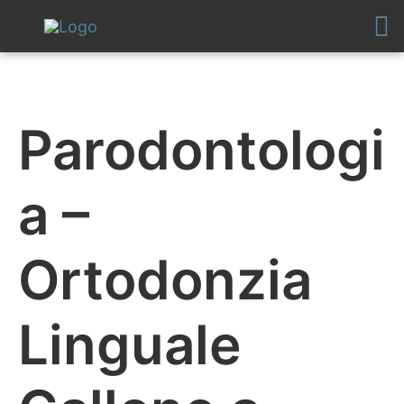
Vai
al
contenuto
Parodontologi
a –
Ortodonzia
Linguale