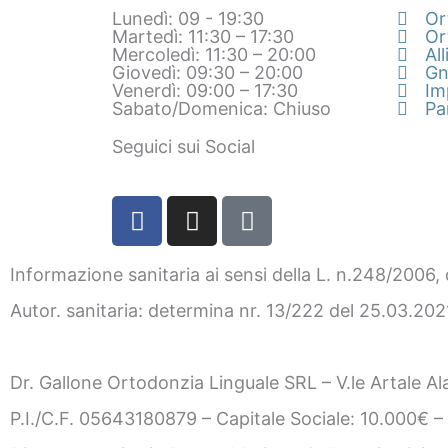
Lunedì: 09 - 19:30
Or
Martedì: 11:30 – 17:30
Or
Mercoledì: 11:30 – 20:00
All
Giovedì: 09:30 – 20:00
Gn
Venerdì: 09:00 – 17:30
Im
Sabato/Domenica: Chiuso
Pa
Seguici sui Social
F
I
T
a
n
i
c
s
k
Informazione sanitaria ai sensi della L. n.248/2006,
e
t
t
b
a
o
Autor. sanitaria: determina nr. 13/222 del 25.03.20
o
g
k
o
r
k
a
Dr. Gallone Ortodonzia Linguale SRL – V.le Artale 
-
m
P.I./C.F. 05643180879 – Capitale Sociale: 10.000€ 
f