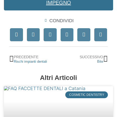
IMPEGNO
CONDIVIDI
Precedente
Suc
PRECEDENTE
SUCCESSIVO
Rischi impianti dentali
Bite
Altri Articoli
COSMETIC DENTISTRY