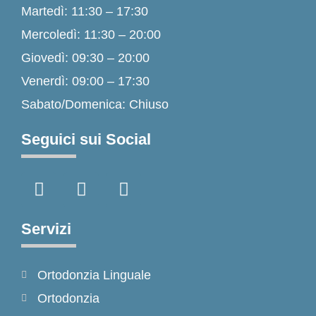
Martedì: 11:30 – 17:30
Mercoledì: 11:30 – 20:00
Giovedì: 09:30 – 20:00
Venerdì: 09:00 – 17:30
Sabato/Domenica: Chiuso
Seguici sui Social
F
I
T
a
n
i
c
s
k
e
t
t
Servizi
b
a
o
o
g
k
Ortodonzia Linguale
o
r
k
a
Ortodonzia
-
m