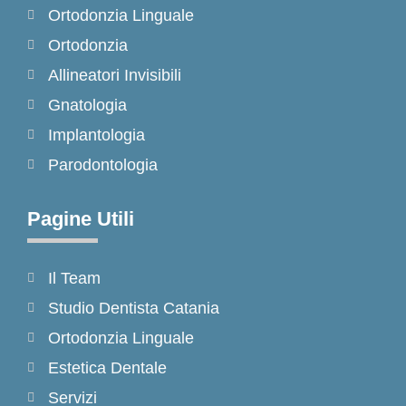
Ortodonzia Linguale
o
r
k
a
Ortodonzia
-
m
Allineatori Invisibili
f
Gnatologia
Implantologia
Parodontologia
Pagine Utili
Il Team
Studio Dentista Catania
Ortodonzia Linguale
Estetica Dentale
Servizi