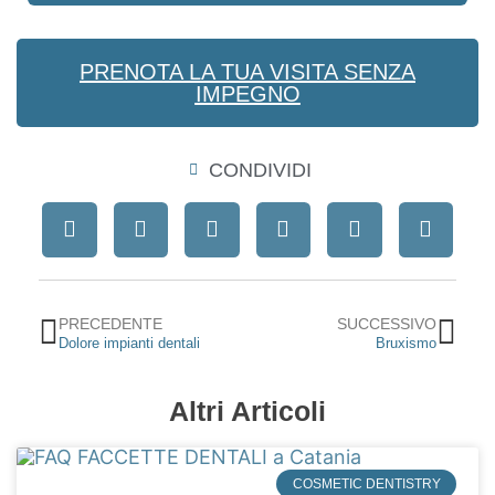
PRENOTA LA TUA VISITA SENZA
IMPEGNO
CONDIVIDI
Precedente
Suc
PRECEDENTE
SUCCESSIVO
Dolore impianti dentali
Bruxismo
Altri Articoli
COSMETIC DENTISTRY