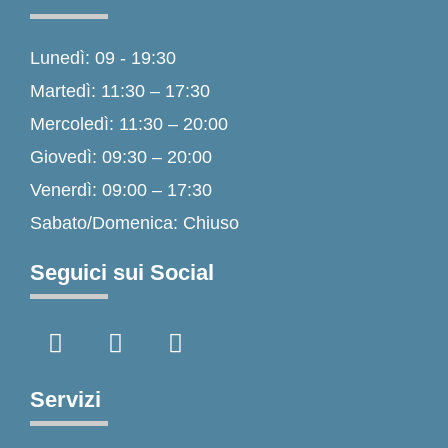
Lunedì: 09 - 19:30
Martedì: 11:30 – 17:30
Mercoledì: 11:30 – 20:00
Giovedì: 09:30 – 20:00
Venerdì: 09:00 – 17:30
Sabato/Domenica: Chiuso
Seguici sui Social
F
I
T
a
n
i
c
s
k
e
t
t
Servizi
b
a
o
o
g
k