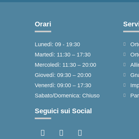
Orari
Servi
Lunedì: 09 - 19:30
Ort
Martedì: 11:30 – 17:30
Ort
Mercoledì: 11:30 – 20:00
Alli
Giovedì: 09:30 – 20:00
Gna
Venerdì: 09:00 – 17:30
Imp
Sabato/Domenica: Chiuso
Par
Seguici sui Social
F
I
T
a
n
i