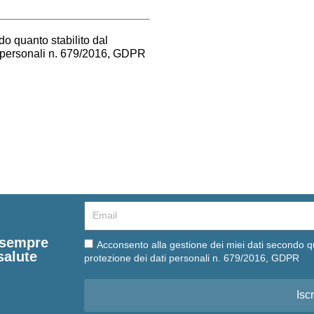
o quanto stabilito dal
i personali n. 679/2016, GDPR
Email
e sempre
Email
Acconsento alla gestione dei miei dati secondo q
salute
protezione dei dati personali n. 679/2016, GDPR
Iscr