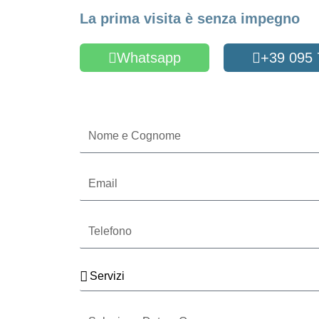
La prima visita è senza impegno
Whatsapp
+39 095
Oppure compila il form
Nome
e
Cognome
Email
Telefono
Servizi
Seleziona