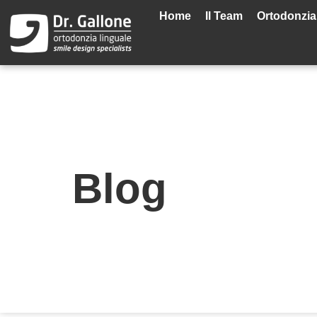
Vai
Home
Il Team
Ortodonzia
al
contenuto
Blog