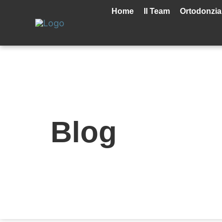
Vai
Home
Il Team
Ortodonzia
al
contenuto
Blog