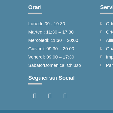
Orari
Servi
Lunedì: 09 - 19:30
Ort
Martedì: 11:30 – 17:30
Ort
Mercoledì: 11:30 – 20:00
Alli
Giovedì: 09:30 – 20:00
Gna
Venerdì: 09:00 – 17:30
Imp
Sabato/Domenica: Chiuso
Par
Seguici sui Social
F
I
T
a
n
i
c
s
k
e
t
t