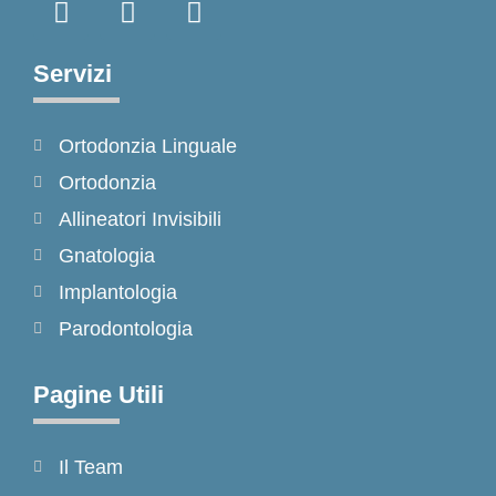
a
n
i
c
s
k
e
t
t
Servizi
b
a
o
o
g
k
Ortodonzia Linguale
o
r
k
a
Ortodonzia
-
m
Allineatori Invisibili
f
Gnatologia
Implantologia
Parodontologia
Pagine Utili
Il Team