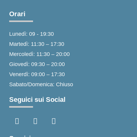
Orari
Lunedì: 09 - 19:30
Martedì: 11:30 – 17:30
Mercoledì: 11:30 – 20:00
Giovedì: 09:30 – 20:00
Venerdì: 09:00 – 17:30
Sabato/Domenica: Chiuso
Seguici sui Social
F
I
T
a
n
i
c
s
k
e
t
t