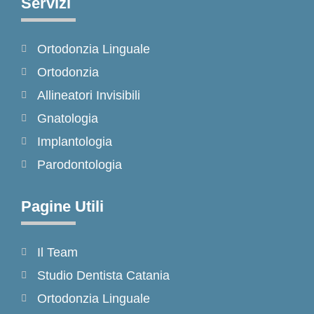
Servizi
b
a
o
o
g
k
Ortodonzia Linguale
o
r
k
a
Ortodonzia
-
m
Allineatori Invisibili
f
Gnatologia
Implantologia
Parodontologia
Pagine Utili
Il Team
Studio Dentista Catania
Ortodonzia Linguale