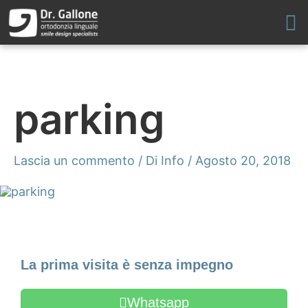
Vai
al
contenuto
parking
Lascia un commento
/ Di
Info
/
Agosto 20, 2018
Fissa un appuntamento
La prima visita è senza impegno
Whatsapp