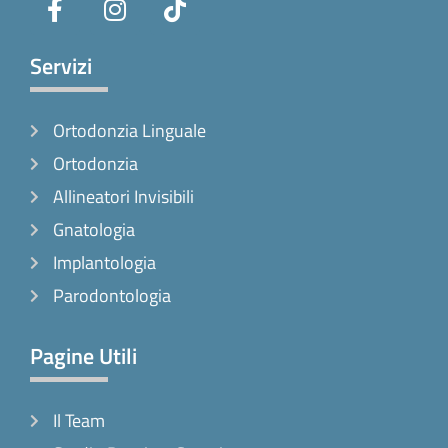
a
n
i
c
s
k
e
t
t
Servizi
b
a
o
o
g
k
Ortodonzia Linguale
o
r
k
a
Ortodonzia
-
m
Allineatori Invisibili
f
Gnatologia
Implantologia
Parodontologia
Pagine Utili
Il Team