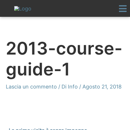
Vai
al
contenuto
2013-course-
guide-1
Lascia un commento
/ Di
Info
/
Agosto 21, 2018
Fissa un appuntamento