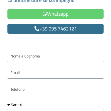
La prima visita è senza impegno
Whatsapp
+39 095 7462121
Oppure compila il form
Nome
e
Cognome
Email
Telefono
Servizi