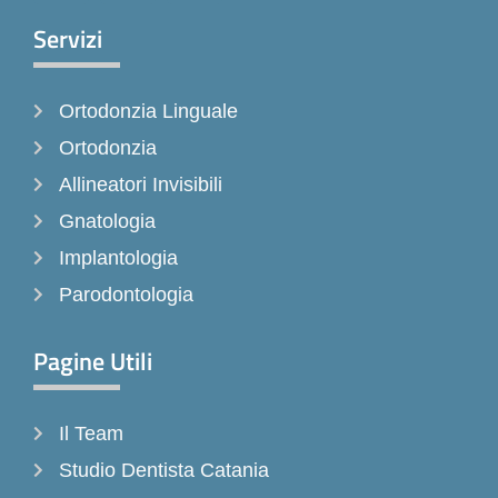
c
s
k
e
t
t
Servizi
b
a
o
o
g
k
Ortodonzia Linguale
o
r
k
a
Ortodonzia
-
m
Allineatori Invisibili
f
Gnatologia
Implantologia
Parodontologia
Pagine Utili
Il Team
Studio Dentista Catania