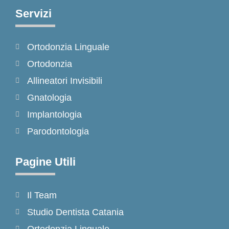
e
t
t
Servizi
b
a
o
o
g
k
Ortodonzia Linguale
o
r
k
a
Ortodonzia
-
m
Allineatori Invisibili
f
Gnatologia
Implantologia
Parodontologia
Pagine Utili
Il Team
Studio Dentista Catania
Ortodonzia Linguale