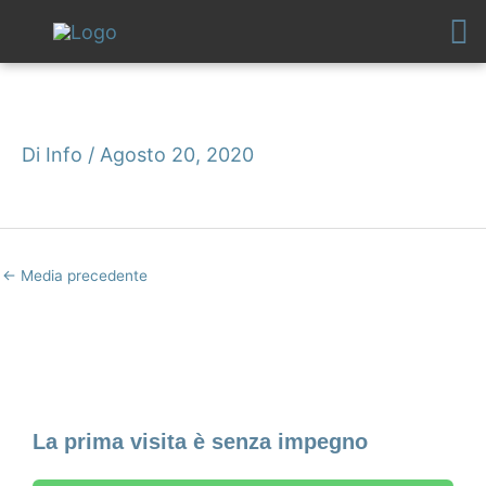
Vai
al
contenuto
Di
Info
/
Agosto 20, 2020
←
Media precedente
Fissa un appuntamento
La prima visita è senza impegno