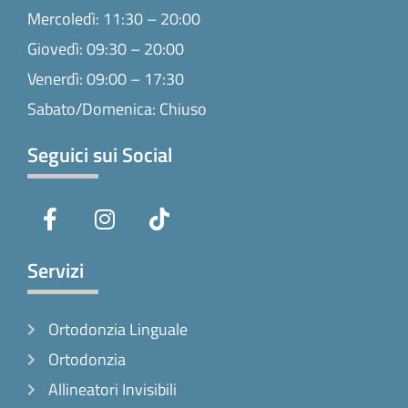
Mercoledì: 11:30 – 20:00
Giovedì: 09:30 – 20:00
Venerdì: 09:00 – 17:30
Sabato/Domenica: Chiuso
Seguici sui Social
F
I
T
a
n
i
c
s
k
e
t
t
Servizi
b
a
o
o
g
k
Ortodonzia Linguale
o
r
k
a
Ortodonzia
-
m
Allineatori Invisibili
f