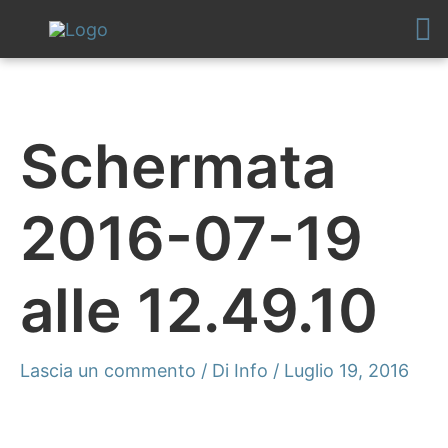
Vai
al
contenuto
Schermata
2016-07-19
alle 12.49.10
Lascia un commento
/ Di
Info
/
Luglio 19, 2016