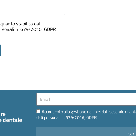
quanto stabilito dal
personali n. 679/2016, GDPR
Email
Email
Acconsento alla gestione dei miei dati secondo quanto
pre
dati personali n. 679/2016, GDPR
te dentale
Iscri