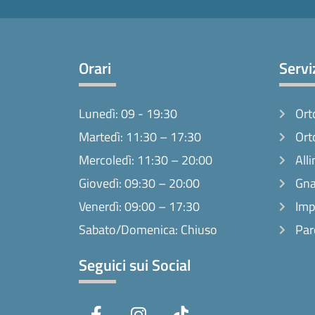
Orari
Servi
Lunedì: 09 - 19:30
Ort
Martedì: 11:30 – 17:30
Ort
Mercoledì: 11:30 – 20:00
Alli
Giovedì: 09:30 – 20:00
Gna
Venerdì: 09:00 – 17:30
Imp
Sabato/Domenica: Chiuso
Par
Seguici sui Social
F
I
T