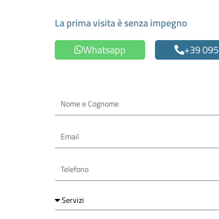
Fissa un appuntamen
La prima visita è senza impegno
Whatsapp
+39 095
Oppure compila il form
Nome
e
Cognome
Email
Telefono
Servizi