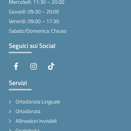
Mercoledì: 11:30 – 20:00
Giovedì: 09:30 – 20:00
Venerdì: 09:00 – 17:30
Sabato/Domenica: Chiuso
Seguici sui Social
F
I
T
a
n
i
c
s
k
e
t
t
Servizi
b
a
o
o
g
k
Ortodonzia Linguale
o
r
k
a
Ortodonzia
-
m
Allineatori Invisibili
f
Gnatologia