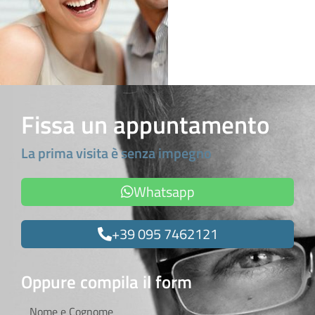
Fissa un appuntamento
La prima visita è senza impegno
Whatsapp
+39 095 7462121
Oppure compila il form
Nome
e